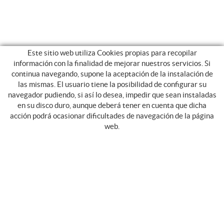
Este sitio web utiliza Cookies propias para recopilar
información con la finalidad de mejorar nuestros servicios. Si
continua navegando, supone la aceptación de la instalación de
las mismas. El usuario tiene la posibilidad de configurar su
navegador pudiendo, si así lo desea, impedir que sean instaladas
en su disco duro, aunque deberá tener en cuenta que dicha
SERVICES
acción podrá ocasionar dificultades de navegación de la página
web.
TRANSPORT SCOLAIRE
CIRCUITS NATIONAUX ET INTERNATIONAUX
ASSOCIATIONS ET CLUBS SPORTIFS
TRANSPORTE UNIVERSITARIO
TRANSPORT DE NEIGE
TRANSPORT ADAPTÉ
NAVETTE TOURISTIQUE
TRANSFERTS PRIVÉS ET SERVICES VIP
ÉVÉNEMENTS
CONDUCTOR PROFESIONAL