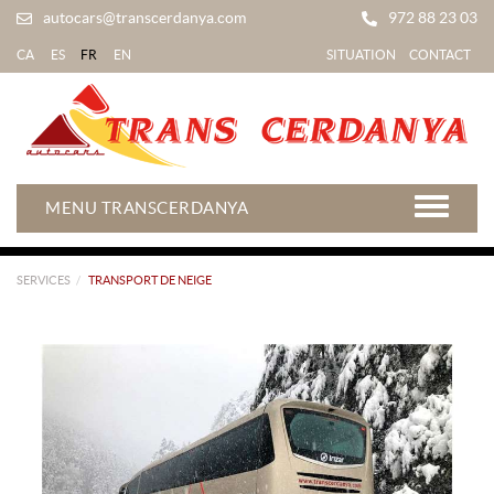
autocars@transcerdanya.com
972 88 23 03
CA
ES
FR
EN
SITUATION
CONTACT
MENU TRANSCERDANYA
SERVICES
TRANSPORT DE NEIGE