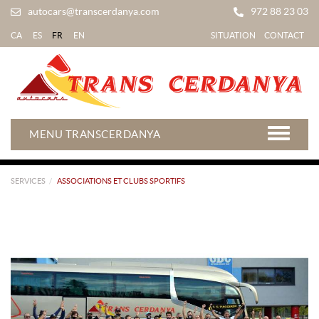
autocars@transcerdanya.com
972 88 23 03
CA
ES
FR
EN
SITUATION
CONTACT
MENU TRANSCERDANYA
SERVICES
ASSOCIATIONS ET CLUBS SPORTIFS