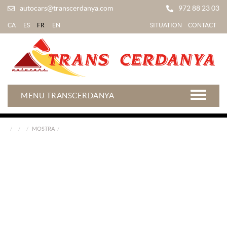
autocars@transcerdanya.com
972 88 23 03
CA
ES
FR
EN
SITUATION
CONTACT
MENU TRANSCERDANYA
MOSTRA