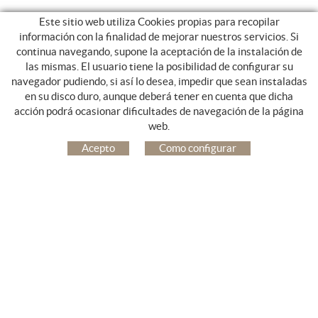
Este sitio web utiliza Cookies propias para recopilar
información con la finalidad de mejorar nuestros servicios. Si
continua navegando, supone la aceptación de la instalación de
las mismas. El usuario tiene la posibilidad de configurar su
navegador pudiendo, si así lo desea, impedir que sean instaladas
en su disco duro, aunque deberá tener en cuenta que dicha
acción podrá ocasionar dificultades de navegación de la página
SERVICIOS
web.
TRANSPORTE ESCOLAR
Acepto
Como configurar
CIRCUITOS NACIONALES E INTERNACIONALES
CLUBES Y ASOCIACIONES DEPORTIVAS
TRANSPORTE UNIVERSITARIO
TRANSPORTE A LA NIEVE
TRANSPORTE ADAPTADO
SHUTTLE TURÍSTICO
TRANSFERS PRIVADOS Y SERVICIOS VIP
EVENTOS
CONDUCTOR PROFESIONAL
FLOTA