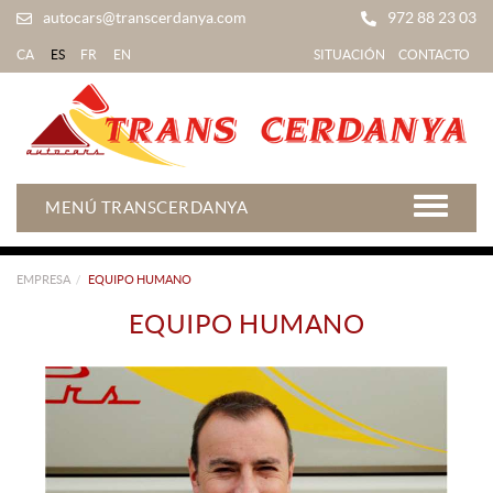
autocars@transcerdanya.com
972 88 23 03
CA
ES
FR
EN
SITUACIÓN
CONTACTO
MENÚ TRANSCERDANYA
EMPRESA
EQUIPO HUMANO
EQUIPO HUMANO